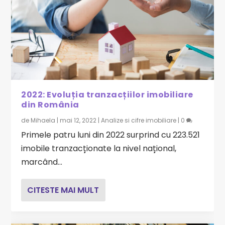
2022: Evoluția tranzacțiilor imobiliare
din România
de
Mihaela
|
mai 12, 2022
|
Analize si cifre imobiliare
|
0
Primele patru luni din 2022 surprind cu 223.521
imobile tranzacționate la nivel național,
marcând...
CITESTE MAI MULT