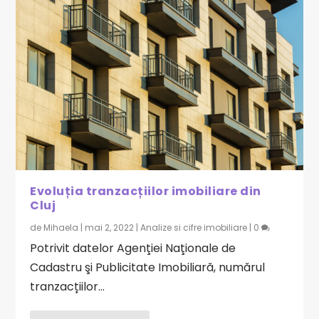
Evoluția tranzacțiilor imobiliare din
Cluj
de
Mihaela
|
mai 2, 2022
|
Analize si cifre imobiliare
|
0
Potrivit datelor Agenţiei Naţionale de
Cadastru şi Publicitate Imobiliară, numărul
tranzacțiilor...