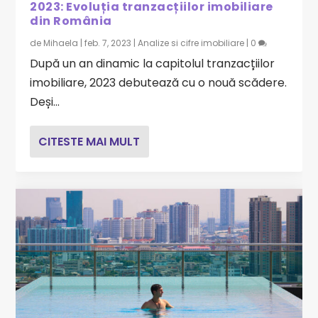
2023: Evoluția tranzacțiilor imobiliare
din România
de
Mihaela
|
feb. 7, 2023
|
Analize si cifre imobiliare
|
0
După un an dinamic la capitolul tranzacțiilor
imobiliare, 2023 debutează cu o nouă scădere.
Deși...
CITESTE MAI MULT