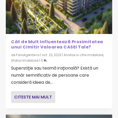
Cât de Mult Influentează Proximitatea
unui Cimitir Valoarea CASEI Tale?
de
FaraAgentie.ro
|
oct. 23, 2023
|
Analize si cifre imobiliare
,
Sfaturi Imobiliare
|
0
Superstiție sau teamă irațională? Există un
număr semnificativ de persoane care
consideră ideea de...
CITESTE MAI MULT