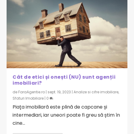
Cât de etici și onești (NU) sunt agenții
imobiliari?
de
FaraAgentie.ro
|
sept. 19, 2023
|
Analize si cifre imobiliare
,
Sfaturi Imobiliare
|
0
Piața imobiliară este plină de capcane și
intermediari, iar uneori poate fi greu să știm în
cine...