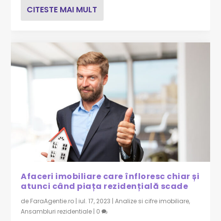
CITESTE MAI MULT
Afaceri imobiliare care înfloresc chiar și
atunci când piața rezidențială scade
de
FaraAgentie.ro
|
iul. 17, 2023
|
Analize si cifre imobiliare
,
Ansambluri rezidentiale
|
0