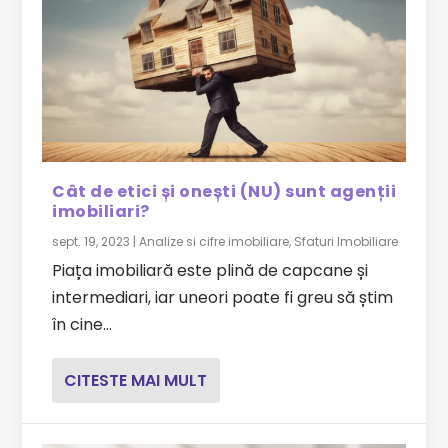
Cât de etici și onești (NU) sunt agenții
imobiliari?
sept. 19, 2023
|
Analize si cifre imobiliare
,
Sfaturi Imobiliare
Piața imobiliară este plină de capcane și
intermediari, iar uneori poate fi greu să știm
în cine...
CITESTE MAI MULT