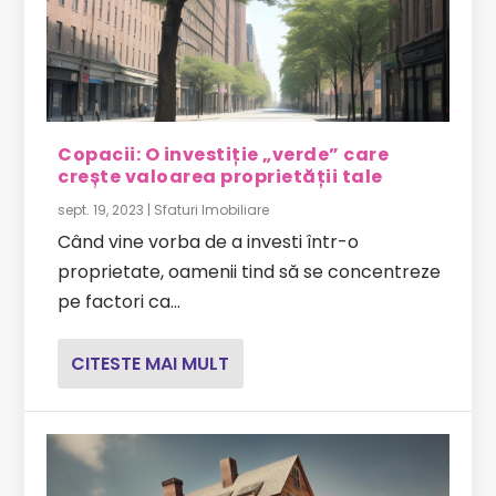
Copacii: O investiție „verde” care
crește valoarea proprietății tale
sept. 19, 2023
|
Sfaturi Imobiliare
Când vine vorba de a investi într-o
proprietate, oamenii tind să se concentreze
pe factori ca...
CITESTE MAI MULT